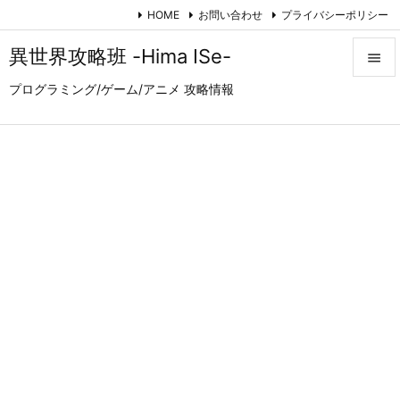
HOME
お問い合わせ
プライバシーポリシー
異世界攻略班 -Hima ISe-

プログラミング/ゲーム/アニメ 攻略情報

メニュ

サイド

前へ

次へ

検索