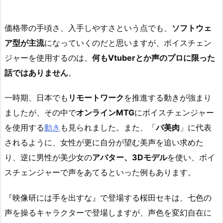
価格帯の手頃さ、入手しやすさという点でも、
ソフトウェ
ア型が主流
になっていくのだと思いますが、ボイスチェン
ジャーを使用するのは、
何もVtuberとか声のプロに限った
話ではありません
。
一時期、日本でも
リモートワーク
を推進する動きが強まり
ましたが、その中で
オンラインMTG
にボイスチェンジャー
を使用する
動き
も見られました。また、「
バ美肉
」に代表
されるように、女性が更に自分が望む美声を追い求めた
り、逆に男性が美少女の
アバター、3Dモデル
を使い、ボイ
スチェンジャーで声をあてるといった例もあります。
『映像研には手を出すな』で登場する桜田セキは、七色の
声を操るキャラクターで登場しますが、声色を変幻自在に