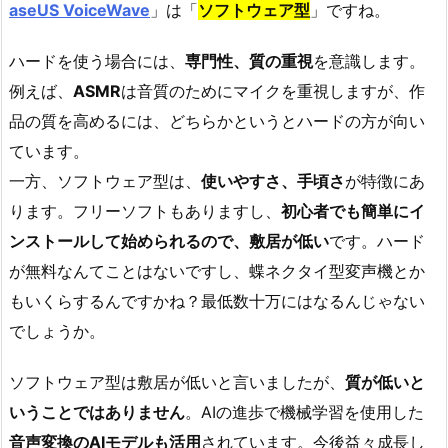
aseUS VoiceWave
」は「
ソフトウェア型
」ですね。
ハードを使う場合には、
専門性、質の重視
を意識します。
例えば、
ASMR
は音質のためにマイクを重視しますが、作
品の質を高めるには、どちらかというとハードの方が向い
ています。
一方、ソフトウェア型は、
使いやすさ、手頃さ
が特徴にあ
ります。フリーソフトもありますし、
初心者でも簡単にイ
ンストールして始められるので、敷居が低い
です。ハード
が無料なんてことはないですし、蝶ネクタイ型変声機とか
もいくらするんですかね？最低数十万にはなるんじゃない
でしょうか。
ソフトウェア型は敷居が低いと言いましたが、
質が低いと
いうことではありません
。AIの進歩で機械学習を使用した
音声変換のAIモデルも活用
されています。今後益々成長し