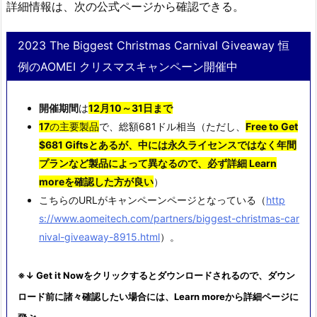
詳細情報は、次の公式ページから確認できる。
2023 The Biggest Christmas Carnival Giveaway 恒
例のAOMEI クリスマスキャンペーン開催中
開催期間
は
12月10～31日まで
17
の主要製品
で、総額681ドル相当（ただし、
Free to Get
$681 Giftsとあるが、中には永久ライセンスではなく年間
プランなど製品によって異なるので、必ず詳細 Learn
moreを確認した方が良い
）
こちらのURLがキャンペーンページとなっている（
http
s://www.aomeitech.com/partners/biggest-christmas-car
nival-giveaway-8915.html
）。
※↓ Get it Nowをクリックするとダウンロードされるので、ダウン
ロード前に諸々確認したい場合には、Learn moreから詳細ページに