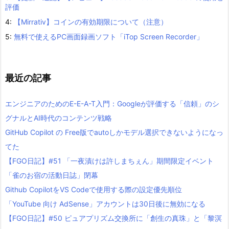
評価
4:
【Mirrativ】コインの有効期限について（注意）
5:
無料で使えるPC画面録画ソフト「iTop Screen Recorder」
最近の記事
エンジニアのためのE-E-A-T入門：Googleが評価する「信頼」のシ
グナルとAI時代のコンテンツ戦略
GitHub Copilot の Free版でautoしかモデル選択できないようになっ
てた
【FGO日記】#51 「一夜漬けは許しまちぇん」期間限定イベント
「雀のお宿の活動日誌」閉幕
Github CopilotをVS Codeで使用する際の設定優先順位
「YouTube 向け AdSense」アカウントは30日後に無効になる
【FGO日記】#50 ピュアプリズム交換所に「創生の真珠」と「黎溟