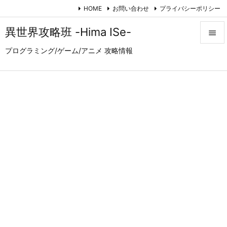
HOME
お問い合わせ
プライバシーポリシー
異世界攻略班 -Hima ISe-

プログラミング/ゲーム/アニメ 攻略情報

メニュ

サイド

前へ

次へ

検索