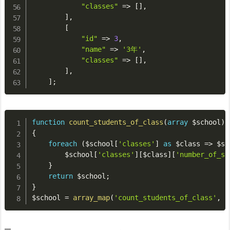
"classes"
=
>
[
]
,
]
,
[
"id"
=
>
3
,
"name"
=
>
'3年'
,
"classes"
=
>
[
]
,
]
,
]
;
function
count_students_of_class
(
array
$school
)
:
{
foreach
(
$school
[
'classes'
]
as
$class
=
>
$st
$school
[
'classes'
]
[
$class
]
[
'number_of_st
}
return
$school
;
}
$school
=
array_map
(
'count_students_of_class'
,
$