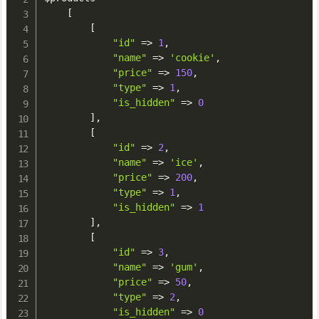
[
[
"id"
=
>
1
,
"name"
=
>
'cookie'
,
"price"
=
>
150
,
"type"
=
>
1
,
"is_hidden"
=
>
0
]
,
[
"id"
=
>
2
,
"name"
=
>
'ice'
,
"price"
=
>
200
,
"type"
=
>
1
,
"is_hidden"
=
>
1
]
,
[
"id"
=
>
3
,
"name"
=
>
'gum'
,
"price"
=
>
50
,
"type"
=
>
2
,
"is_hidden"
=
>
0