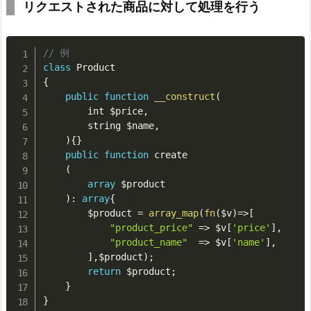
リクエストされた商品に対して処理を行う
// 例
class
Product
{
public
function
__construct
(
        int 
$price
,
        string 
$name
,
)
{
}
public
function
 create

(
array
$product
)
:
array
{
$product
=
array_map
(
fn
(
$v
)
=
>
[
"product_price"
=
>
$v
[
'price'
]
,
"product_name"
=
>
$v
[
'name'
]
,
]
,
$product
)
;
return
$product
;
}
}