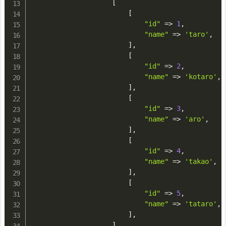
[
[
"id"
=
>
1
,
"name"
=
>
'taro'
,
]
,
[
"id"
=
>
2
,
"name"
=
>
'kotaro'
,
]
,
[
"id"
=
>
3
,
"name"
=
>
'aro'
,
]
,
[
"id"
=
>
4
,
"name"
=
>
'takao'
,
]
,
[
"id"
=
>
5
,
"name"
=
>
'tataro'
,
]
,
]
,