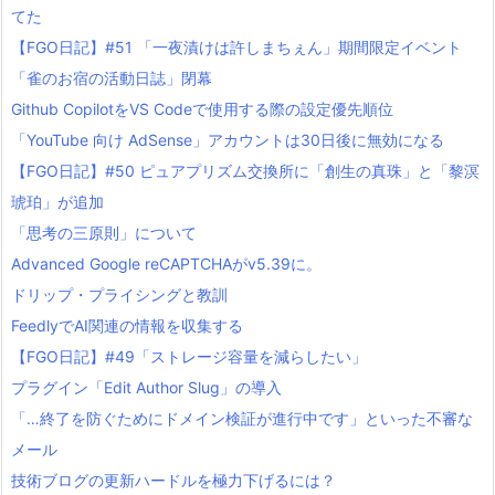
てた
【FGO日記】#51 「一夜漬けは許しまちぇん」期間限定イベント
「雀のお宿の活動日誌」閉幕
Github CopilotをVS Codeで使用する際の設定優先順位
「YouTube 向け AdSense」アカウントは30日後に無効になる
【FGO日記】#50 ピュアプリズム交換所に「創生の真珠」と「黎溟
琥珀」が追加
「思考の三原則」について
Advanced Google reCAPTCHAがv5.39に。
ドリップ・プライシングと教訓
FeedlyでAI関連の情報を収集する
【FGO日記】#49「ストレージ容量を減らしたい」
プラグイン「Edit Author Slug」の導入
「…終了を防ぐためにドメイン検証が進行中です」といった不審な
メール
技術ブログの更新ハードルを極力下げるには？