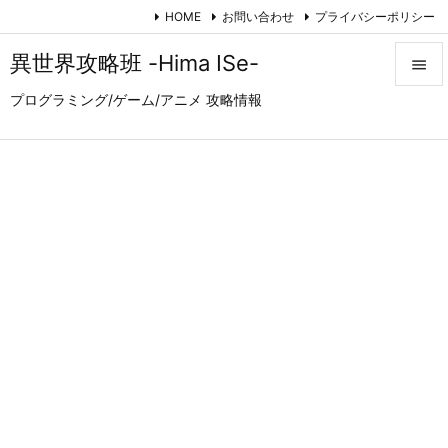
HOME
お問い合わせ
プライバシーポリシー
異世界攻略班 -Hima ISe-

プログラミング/ゲーム/アニメ 攻略情報

メニュ

サイド

前へ

次へ

検索