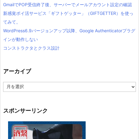
GmailでPOP受信終了後、サーバーでメールアカウント設定の確認
新感覚ポイ活サービス「ギフトゲッター」（GIFTGETTER）を使っ
てみて。
WordPress6.9バージョンアップ以降、Google Authenticatorプラグ
インが動作しない
コンストラクタとクラス設計
アーカイブ
ア
ー
カ
イ
ブ
スポンサーリンク