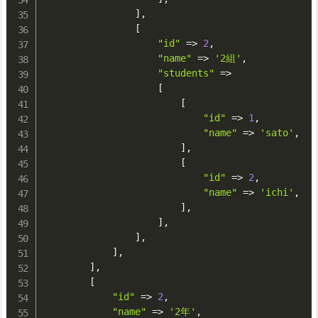
]
,
[
"id"
=
>
2
,
"name"
=
>
'2組'
,
"students"
=
>
[
[
"id"
=
>
1
,
"name"
=
>
'sato'
,
]
,
[
"id"
=
>
2
,
"name"
=
>
'ichi'
,
]
,
]
,
]
,
]
,
]
,
[
"id"
=
>
2
,
"name"
=
>
'2年'
,