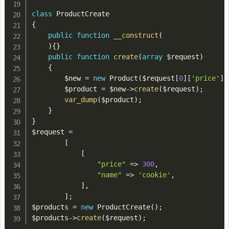
class
ProductCreate
{
public
function
__construct
(
)
{
}
public
function
create
(
array
$request
)
{
$new
=
new
Product
(
$request
[
0
]
[
'price'
]
,
$product
=
$new
-
>
create
(
$request
)
;
var_dump
(
$product
)
;
}
}
$request
=
[
[
"price"
=
>
300
,
"name"
=
>
'cookie'
,
]
,
]
;
$products
=
new
ProductCreate
(
)
;
$products
-
>
create
(
$request
)
;