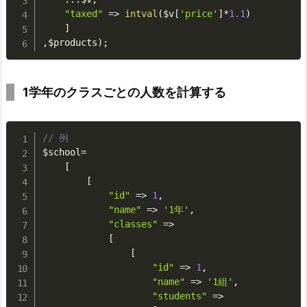
"taxed"
=
>
intval
(
$v
[
'price'
]
*
1.1
)
]
,
$products
)
;
1学年のクラスごとの人数を計算する
// 例 
$school
=
[
[
"id"
=
>
1
,
"name"
=
>
'1年'
,
"classes"
=
>
[
[
"id"
=
>
1
,
"name"
=
>
'1組'
,
"students"
=
>