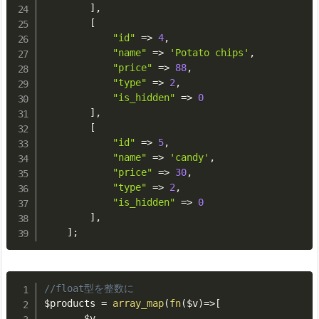
]
,
[
"id"
=
>
4
,
"name"
=
>
'Potato chips'
,
"price"
=
>
88
,
"type"
=
>
2
,
"is_hidden"
=
>
0
]
,
[
"id"
=
>
5
,
"name"
=
>
'candy'
,
"price"
=
>
30
,
"type"
=
>
2
,
"is_hidden"
=
>
0
]
,
]
;
//float型を整数に
$products
=
array_map
(
fn
(
$v
)
=
>
[
.
.
.
$v
,