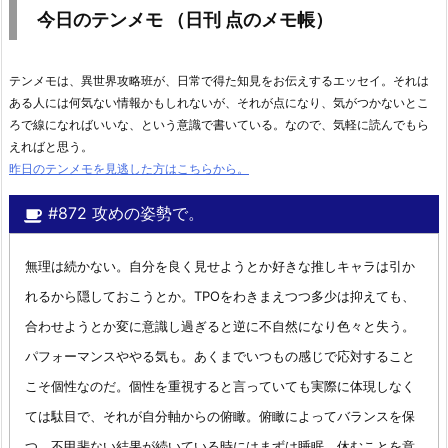
今日のテンメモ （日刊 点のメモ帳）
テンメモは、異世界攻略班が、日常で得た知見をお伝えするエッセイ。それは
ある人には何気ない情報かもしれないが、それが点になり、気がつかないとこ
ろで線になればいいな、という意識で書いている。なので、気軽に読んでもら
えればと思う。
昨日のテンメモを見逃した方はこちらから。
#872 攻めの姿勢で。
無理は続かない。自分を良く見せようとか好きな推しキャラは引か
れるから隠しておこうとか。TPOをわきまえつつ多少は抑えても、
合わせようとか変に意識し過ぎると逆に不自然になり色々と失う。
パフォーマンスややる気も。あくまでいつもの感じで応対すること
こそ個性なのだ。個性を重視すると言っていても実際に体現しなく
ては駄目で、それが自分軸からの俯瞰。俯瞰によってバランスを保
つ。不甲斐ない結果が続いている時にはまずは睡眠、休むことを意