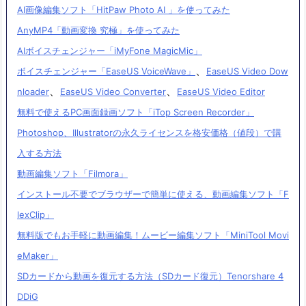
AI画像編集ソフト「HitPaw Photo AI 」を使ってみた
AnyMP4「動画変換 究極」を使ってみた
AIボイスチェンジャー「iMyFone MagicMic」
、
ボイスチェンジャー「EaseUS VoiceWave」
EaseUS Video Dow
、
、
nloader
EaseUS Video Converter
EaseUS Video Editor
無料で使えるPC画面録画ソフト「iTop Screen Recorder」
Photoshop、Illustratorの永久ライセンスを格安価格（値段）で購
入する方法
動画編集ソフト「Filmora」
インストール不要でブラウザーで簡単に使える、動画編集ソフト「F
lexClip」
無料版でもお手軽に動画編集！ムービー編集ソフト「MiniTool Movi
eMaker」
SDカードから動画を復元する方法（SDカード復元）Tenorshare 4
DDiG