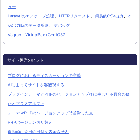
ュー
、
、
、
Laravelのエスケープ処理
HTTPリクエスト
簡易的CSV出力
c
、
sv出力時のデータ整形
デバッグ
Vagrant+VirtualBox+CentOS7
サイト運営のヒント
ブログにおけるディスカッションの意義
AIによってサイトを客観視する
プラグインテーマとPHPのバージョンアップ後に生じた不具合の修
正とプラスアルファ
テーマやPHPのバージョンアップ時苦労した点
PHPバージョン切り替え
自動的に今日の日付を表示させる