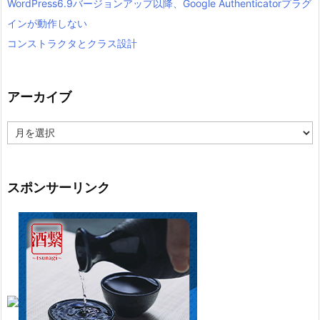
WordPress6.9バージョンアップ以降、Google Authenticatorプラグ
インが動作しない
コンストラクタとクラス設計
アーカイブ
ア
ー
カ
イ
ブ
スポンサーリンク