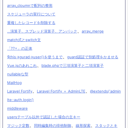
array_cloumnで配列の整形
スケジューラの実行について
重複したレコードを削除する
、
…演算子、スプレッド演算子、アンパック
array_merge
match式とswitch文
「??=」の正体
、
$this->gurad->user()を使うまで
guard認証で別処理をかませる
、
Vue.jsのあれこれ
blade.phpで三項演算子と二項演算子
nullableな型
MailHog
、
、
Laravel Fortify
Laravel Fortify ＋ AdminLTE
@extends(‘admin
lte::auth.login’)
middleware
usersテーブル以外で認証した場合の主キー
、
、
、
マジック定数
同時編集時の排他制御
線形探索
スタックとキ