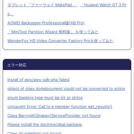
、
タブレット「ファーウェイ MatePad」
「Huawei Watch GT 3 Pr
o」
AOMEI Backupper Professional版(AB Pro)
「MiniTool Partition Wizard 無料版」 を使ってみた
WonderFox HD Video Converter Factory Proを使ってみた
エラー対応
Install of aws/aws-sdk-php failed
object of class domdocument could not be converted to string
enum backing type must be int or string
Uncaught Error: Call to a member function get_results()
Class Barryvdh\Snappy\ServiceProvider not found
Please install the doctrine/dbal package
Class ‘GuzzleHttp’ not found