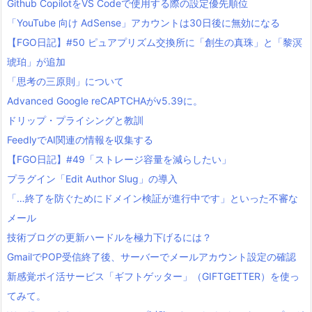
Github CopilotをVS Codeで使用する際の設定優先順位
「YouTube 向け AdSense」アカウントは30日後に無効になる
【FGO日記】#50 ピュアプリズム交換所に「創生の真珠」と「黎溟
琥珀」が追加
「思考の三原則」について
Advanced Google reCAPTCHAがv5.39に。
ドリップ・プライシングと教訓
FeedlyでAI関連の情報を収集する
【FGO日記】#49「ストレージ容量を減らしたい」
プラグイン「Edit Author Slug」の導入
「…終了を防ぐためにドメイン検証が進行中です」といった不審な
メール
技術ブログの更新ハードルを極力下げるには？
GmailでPOP受信終了後、サーバーでメールアカウント設定の確認
新感覚ポイ活サービス「ギフトゲッター」（GIFTGETTER）を使っ
てみて。