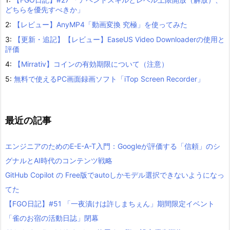
どちらを優先すべきか」
2:
【レビュー】AnyMP4「動画変換 究極」を使ってみた
3:
【更新・追記】【レビュー】EaseUS Video Downloaderの使用と
評価
4:
【Mirrativ】コインの有効期限について（注意）
5:
無料で使えるPC画面録画ソフト「iTop Screen Recorder」
最近の記事
エンジニアのためのE-E-A-T入門：Googleが評価する「信頼」のシ
グナルとAI時代のコンテンツ戦略
GitHub Copilot の Free版でautoしかモデル選択できないようになっ
てた
【FGO日記】#51 「一夜漬けは許しまちぇん」期間限定イベント
「雀のお宿の活動日誌」閉幕