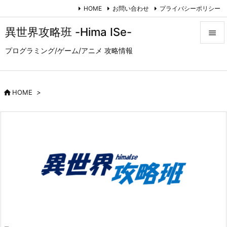
HOME
お問い合わせ
プライバシーポリシー
異世界攻略班 -Hima ISe-

プログラミング/ゲーム/アニメ 攻略情報

メニュ

サイド

HOME
>

前へ

次へ

検索