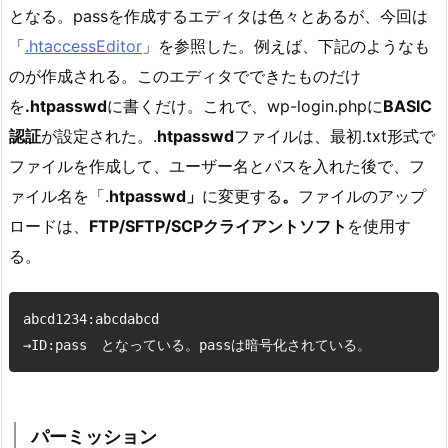
となる。passを作成するエディタは色々とあるが、今回は
「
.htaccessEditor
」を参照した。例えば、下記のようなも
のが作成される。このエディタでできたものだけ
を
.htpasswd
に書くだけ。これで、wp-login.phpに
BASIC
認証
が設定された。.
htpasswd
ファイルは、最初.txt形式で
ファイルを作成して、ユーザー名とパスを入れた後で、フ
ァイル名を「.
htpasswd」
に変更する
。
ファイルのアップ
ロードは、
FTP/SFTP/SCPクライアントソフト
を使用す
る。
abcd1234:abcdabcd

→ID:pass　となっている。passは暗号化されている。
パーミッション