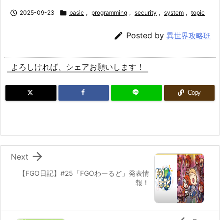

2025-09-23

basic
,
programming
,
security
,
system
,
topic

Posted by
異世界攻略班
よろしければ、シェアお願いします！
Copy

Next
【FGO日記】#25「FGOわーるど」発表情
報！