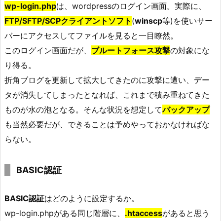
wp-login.php
は、wordpressのログイン画面。実際に、
FTP/SFTP/SCPクライアントソフト
(
winscp
等)を使いサー
バーにアクセスしてファイルを見ると一目瞭然。
このログイン画面だが、
ブルートフォース攻撃
の対象にな
り得る。
折角ブログを更新して拡大してきたのに攻撃に遭い、デー
タが消失してしまったとなれば、これまで積み重ねてきた
ものが水の泡となる。そんな状況を想定して
バックアップ
も当然必要だが、できることは予めやっておかなければな
らない。
BASIC認証
BASIC認証
はどのように設定するか。
wp-login.phpがある同じ階層に、
.htaccess
があると思う