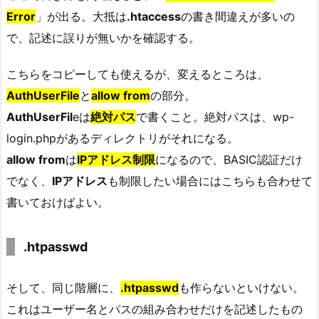
Error
」が出る。大抵は
.htaccess
の書き間違えが多いの
で、記述に誤りが無いかを確認する。
こちらをコピーしても使えるが、変えるところは、
AuthUserFile
と
allow from
の部分。
AuthUserFil
eは
絶対パス
で書くこと。絶対パスは、wp-
login.phpがあるディレクトリがそれになる。
allow from
は
IPアドレス制限
になるので、BASIC認証だけ
でなく、
IPアドレス
も制限したい場合にはこちらも合わせて
書いておけばよい。
.htpasswd
そして、同じ階層に、
.htpasswd
も作らないといけない。
これはユーザー名とパスの組み合わせだけを記述したもの