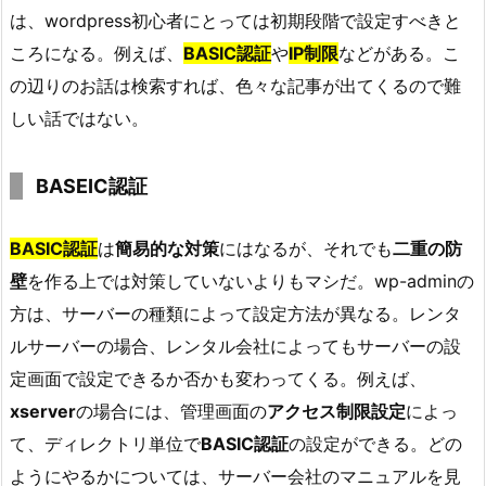
は、wordpress初心者にとっては初期段階で設定すべきと
ころになる。例えば、
BASIC認証
や
IP制限
などがある。こ
の辺りのお話は検索すれば、色々な記事が出てくるので難
しい話ではない。
BASEIC認証
BASIC認証
は
簡易的な対策
にはなるが、それでも
二重の防
壁
を作る上では対策していないよりもマシだ。wp-adminの
方は、サーバーの種類によって設定方法が異なる。レンタ
ルサーバーの場合、レンタル会社によってもサーバーの設
定画面で設定できるか否かも変わってくる。例えば、
xserver
の場合には、管理画面の
アクセス制限設定
によっ
て、ディレクトリ単位で
BASIC認証
の設定ができる。どの
ようにやるかについては、サーバー会社のマニュアルを見