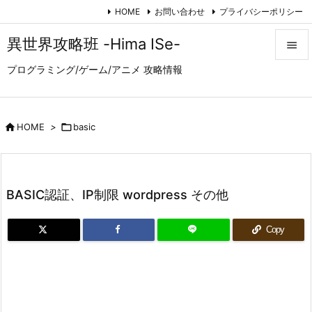
HOME
お問い合わせ
プライバシーポリシー
異世界攻略班 -Hima ISe-

プログラミング/ゲーム/アニメ 攻略情報

メニュ

サイド

HOME
>

basic

前へ

BASIC認証、IP制限 wordpress その他
次へ

Copy
検索