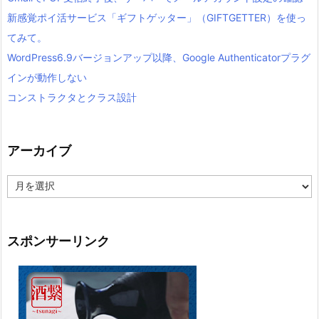
新感覚ポイ活サービス「ギフトゲッター」（GIFTGETTER）を使っ
てみて。
WordPress6.9バージョンアップ以降、Google Authenticatorプラグ
インが動作しない
コンストラクタとクラス設計
アーカイブ
ア
ー
カ
イ
ブ
スポンサーリンク