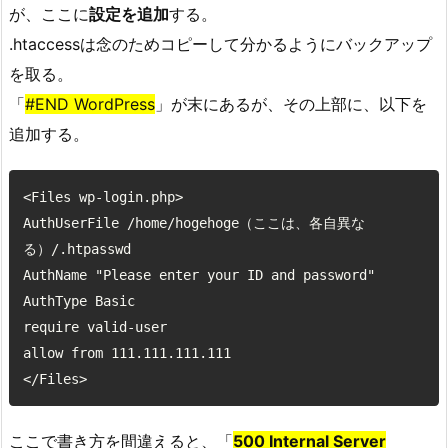
が、ここに
設定を追加
する。
.htaccessは念のためコピーして分かるようにバックアップ
を取る。
「
#END WordPress
」が末にあるが、その上部に、以下を
追加する。
<Files wp-login.php>

AuthUserFile /home/hogehoge（ここは、各自異な
る）/.htpasswd

AuthName "Please enter your ID and password"

AuthType Basic

require valid-user

allow from 111.111.111.111

</Files>
ここで書き方を間違えると、「
500 Internal Server