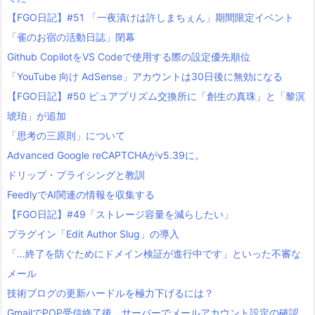
【FGO日記】#51 「一夜漬けは許しまちぇん」期間限定イベント
「雀のお宿の活動日誌」閉幕
Github CopilotをVS Codeで使用する際の設定優先順位
「YouTube 向け AdSense」アカウントは30日後に無効になる
【FGO日記】#50 ピュアプリズム交換所に「創生の真珠」と「黎溟
琥珀」が追加
「思考の三原則」について
Advanced Google reCAPTCHAがv5.39に。
ドリップ・プライシングと教訓
FeedlyでAI関連の情報を収集する
【FGO日記】#49「ストレージ容量を減らしたい」
プラグイン「Edit Author Slug」の導入
「…終了を防ぐためにドメイン検証が進行中です」といった不審な
メール
技術ブログの更新ハードルを極力下げるには？
GmailでPOP受信終了後、サーバーでメールアカウント設定の確認