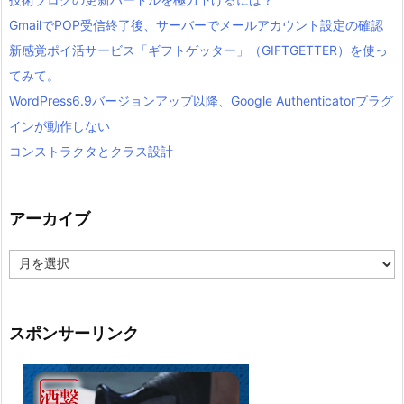
GmailでPOP受信終了後、サーバーでメールアカウント設定の確認
新感覚ポイ活サービス「ギフトゲッター」（GIFTGETTER）を使っ
てみて。
WordPress6.9バージョンアップ以降、Google Authenticatorプラグ
インが動作しない
コンストラクタとクラス設計
アーカイブ
ア
ー
カ
イ
ブ
スポンサーリンク