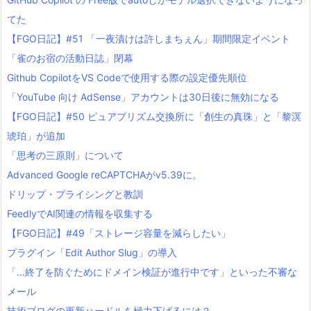
てた
【FGO日記】#51 「一夜漬けは許しまちぇん」期間限定イベント
「雀のお宿の活動日誌」閉幕
Github CopilotをVS Codeで使用する際の設定優先順位
「YouTube 向け AdSense」アカウントは30日後に無効になる
【FGO日記】#50 ピュアプリズム交換所に「創生の真珠」と「黎溟
琥珀」が追加
「思考の三原則」について
Advanced Google reCAPTCHAがv5.39に。
ドリップ・プライシングと教訓
FeedlyでAI関連の情報を収集する
【FGO日記】#49「ストレージ容量を減らしたい」
プラグイン「Edit Author Slug」の導入
「…終了を防ぐためにドメイン検証が進行中です」といった不審な
メール
技術ブログの更新ハードルを極力下げるには？