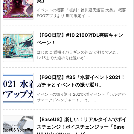
奥」
イベントの概要 「復刻：徳川廻天迷宮 大奥」 概要
FGOアプリより 期間限定イ ...
【FGO日記】#10 2100万DL突破キャン
ペーン！
はじめに 近頃イバラギンの絆Lv.が11まで来た。
Lv.15までの道のりは遠いが ...
【FGO日記】#35「水着イベント2021！
ガチャとイベントの振り返り」
イベントの振り返り 2021水着イベント「カルデア･
サマーアドベンチャー！」は、 ...
【EaseUS】楽しい！リアルタイムでボイ
スチェンジ！ボイスチェンジャー「Ease