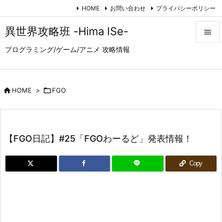
HOME
お問い合わせ
プライバシーポリシー
異世界攻略班 -Hima ISe-

プログラミング/ゲーム/アニメ 攻略情報

メニュ

サイド

HOME
>

FGO

前へ

【FGO日記】#25「FGOわーるど」発表情報！
次へ

Copy
検索