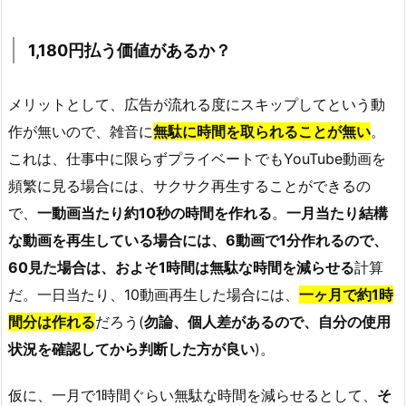
1,180円払う価値があるか？
メリットとして、広告が流れる度にスキップしてという動
作が無いので、雑音に
無駄に時間を取られることが無い
。
これは、仕事中に限らずプライベートでもYouTube動画を
頻繁に見る場合には、サクサク再生することができるの
で、
一動画当たり約10秒の時間を作れる
。
一月当たり結構
な動画を再生している場合には、6動画で1分作れるので、
60見た場合は、およそ1時間は無駄な時間を減らせる
計算
だ。一日当たり、10動画再生した場合には、
一ヶ月で約1時
間分は作れる
だろう(
勿論、個人差があるので、自分の使用
状況を確認してから判断した方が良い
)。
仮に、一月で1時間ぐらい無駄な時間を減らせるとして、
そ