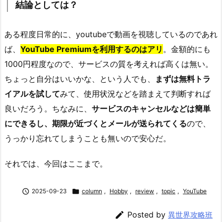
結論としては？
ある程度日常的に、youtubeで動画を視聴しているのであれ
ば、
YouTube Premiumを利用するのはアリ
。金額的にも
1000円程度なので、サービスの質を考えれば高くは無い。
ちょっと自分はいいかな、という人でも、
まずは無料トラ
イアルを試して
みて、使用状況などを踏まえて判断すれば
良いだろう。ちなみに、
サービスのキャンセルなどは簡単
にできるし、期限が近づくとメールが送られてくる
ので、
うっかり忘れてしまうことも無いので安心だ。
それでは、今回はここまで。

2025-09-23

column
,
Hobby
,
review
,
topic
,
YouTube

Posted by
異世界攻略班