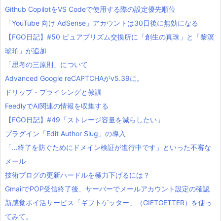
Github CopilotをVS Codeで使用する際の設定優先順位
「YouTube 向け AdSense」アカウントは30日後に無効になる
【FGO日記】#50 ピュアプリズム交換所に「創生の真珠」と「黎溟
琥珀」が追加
「思考の三原則」について
Advanced Google reCAPTCHAがv5.39に。
ドリップ・プライシングと教訓
FeedlyでAI関連の情報を収集する
【FGO日記】#49「ストレージ容量を減らしたい」
プラグイン「Edit Author Slug」の導入
「…終了を防ぐためにドメイン検証が進行中です」といった不審な
メール
技術ブログの更新ハードルを極力下げるには？
GmailでPOP受信終了後、サーバーでメールアカウント設定の確認
新感覚ポイ活サービス「ギフトゲッター」（GIFTGETTER）を使っ
てみて。