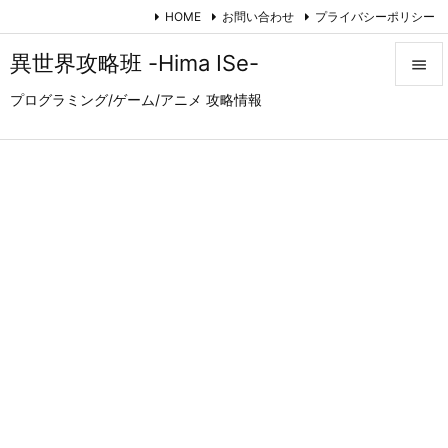
HOME
お問い合わせ
プライバシーポリシー
異世界攻略班 -Hima ISe-

プログラミング/ゲーム/アニメ 攻略情報

メニュ

サイド

前へ

次へ

検索