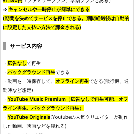
¥1,180円
（ファミリープラン、学割プランもある）
⇒
キャンセルや一時停止
が簡単にできる
(期間を決めてサービスを停止できる。期間経過後は自動的
に設定した支払い方法で課金される)
サービス内容
・
広告なし
で再生
・
バックグラウンド再生
できる
・動画を一時保存して、
オフライン再生
できる(飛行機、通
勤時など想定)
・
YouTube Music Premium
（
広告なしで再生可能
、
オフ
ライン再生、バックグラウンド再生
）
・
YouTube Originals
(Youtubeの人気クリエイターが制作
した動画、映画などを観れる)