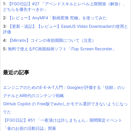
1:
【FGO日記】#27 「アペンドスキルとレベル上限開放（解放）、
どちらを優先すべきか」
2:
【レビュー】AnyMP4「動画変換 究極」を使ってみた
3:
【更新・追記】【レビュー】EaseUS Video Downloaderの使用と
評価
4:
【Mirrativ】コインの有効期限について（注意）
5:
無料で使えるPC画面録画ソフト「iTop Screen Recorder」
最近の記事
エンジニアのためのE-E-A-T入門：Googleが評価する「信頼」のシ
グナルとAI時代のコンテンツ戦略
GitHub Copilot の Free版でautoしかモデル選択できないようになっ
てた
【FGO日記】#51 「一夜漬けは許しまちぇん」期間限定イベント
「雀のお宿の活動日誌」閉幕