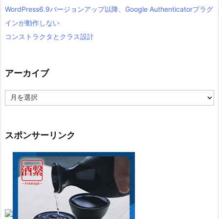
WordPress6.9バージョンアップ以降、Google Authenticatorプラグ
インが動作しない
コンストラクタとクラス設計
アーカイブ
ア
ー
カ
イ
ブ
スポンサーリンク