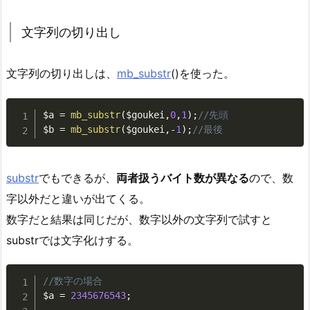
文字列の切り出し
文字列の切り出しは、
mb_substr
()を使った。
$a
=
mb_substr
(
$goukei
,
0
,
1
)
;
//先頭
$b
=
mb_substr
(
$goukei
,
-
1
)
;
//最後
substr
でもできるが、
両者扱うバイト数が異なる
ので、数
字以外だと違いが出てくる。
数字だと結果は同じだが、数字以外の文字列で試すと
substrでは文字化けする。
//数字の場合
$a
=
2345676543
;