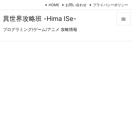
HOME
お問い合わせ
プライバシーポリシー
異世界攻略班 -Hima ISe-

プログラミング/ゲーム/アニメ 攻略情報

メニュ

サイド

前へ

次へ

検索