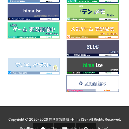
Copyright ©
2020
-2026
異世界攻略班 -Hima ISe-
All Rights Reserved.



WordPress Luxeritas Theme is provided by "
Thought is free
".