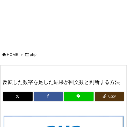

HOME
>

php
反転した数字を足した結果が回文数と判断する方法
Copy