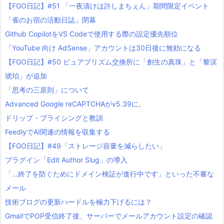
【FGO日記】#51 「一夜漬けは許しまちぇん」期間限定イベント
「雀のお宿の活動日誌」閉幕
Github CopilotをVS Codeで使用する際の設定優先順位
「YouTube 向け AdSense」アカウントは30日後に無効になる
【FGO日記】#50 ピュアプリズム交換所に「創生の真珠」と「黎溟
琥珀」が追加
「思考の三原則」について
Advanced Google reCAPTCHAがv5.39に。
ドリップ・プライシングと教訓
FeedlyでAI関連の情報を収集する
【FGO日記】#49「ストレージ容量を減らしたい」
プラグイン「Edit Author Slug」の導入
「…終了を防ぐためにドメイン検証が進行中です」といった不審な
メール
技術ブログの更新ハードルを極力下げるには？
GmailでPOP受信終了後、サーバーでメールアカウント設定の確認