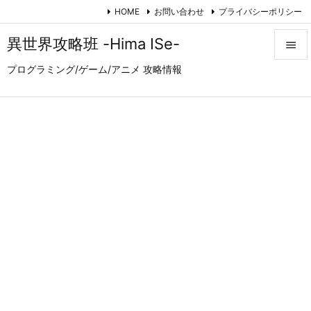
HOME
お問い合わせ
プライバシーポリシー
異世界攻略班 -Hima ISe-

プログラミング/ゲーム/アニメ 攻略情報

メニュ

サイド

前へ

次へ

検索