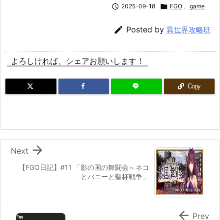

2025-09-18

FGO
,
game

Posted by
異世界攻略班
よろしければ、シェアお願いします！
Copy

Next
【FGO日記】#11 「影の国の舞闘会～ネコ
とバニーと聖杯戦争」

Prev