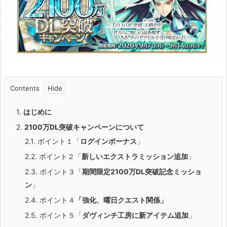
Contents
1.
はじめに
2.
2100万DL突破キャンペーンについて
2.1.
ポイント１「
ログインボーナス
」
2.2.
ポイント２「
新しいエクストラミッション追加
」
2.3.
ポイント３「
期間限定2100万DL突破記念ミッショ
ン
」
2.4.
ポイント４
「
強化、曜日クエスト関係
」
2.5.
ポイント５「
ダヴィンチ工房に新アイテム追加
」