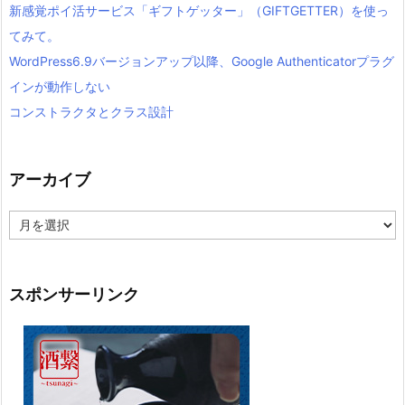
新感覚ポイ活サービス「ギフトゲッター」（GIFTGETTER）を使っ
てみて。
WordPress6.9バージョンアップ以降、Google Authenticatorプラグ
インが動作しない
コンストラクタとクラス設計
アーカイブ
ア
ー
カ
イ
ブ
スポンサーリンク