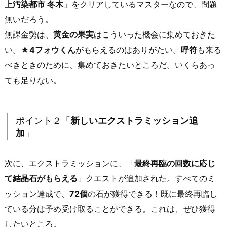
上汚染都市 冬木
」をクリアしているマスターなので、問題
無いだろう。
無課金勢は、
黄金の果実
はこういった機会に集めておきた
い。
★4フォウくん
がもらえるのはありがたい。
呼符
も来る
べきときのために、集めておきたいところだ。いくらあっ
ても足りない。
ポイント２「
新しいエクストラミッション追
加
」
次に、エクストラミッションに、「
最終再臨の回数に応じ
て結晶石がもらえる
」クエストが追加された。すべてのミ
ッション達成で、
72個
の石が獲得できる！既に最終再臨し
ている分は予め受け取ることができる。これは、ぜひ獲得
したいところ。