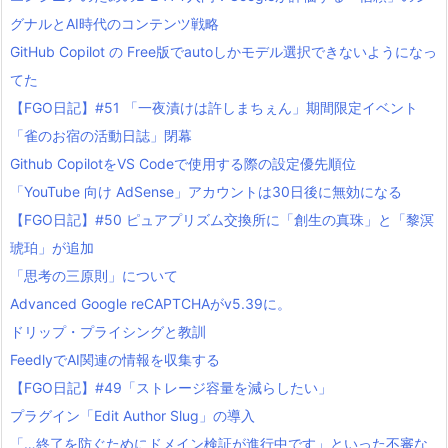
グナルとAI時代のコンテンツ戦略
GitHub Copilot の Free版でautoしかモデル選択できないようになっ
てた
【FGO日記】#51 「一夜漬けは許しまちぇん」期間限定イベント
「雀のお宿の活動日誌」閉幕
Github CopilotをVS Codeで使用する際の設定優先順位
「YouTube 向け AdSense」アカウントは30日後に無効になる
【FGO日記】#50 ピュアプリズム交換所に「創生の真珠」と「黎溟
琥珀」が追加
「思考の三原則」について
Advanced Google reCAPTCHAがv5.39に。
ドリップ・プライシングと教訓
FeedlyでAI関連の情報を収集する
【FGO日記】#49「ストレージ容量を減らしたい」
プラグイン「Edit Author Slug」の導入
「…終了を防ぐためにドメイン検証が進行中です」といった不審な