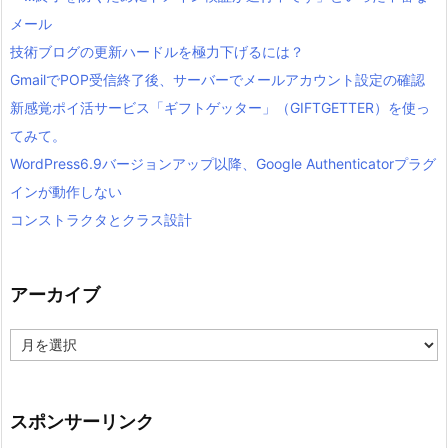
メール
技術ブログの更新ハードルを極力下げるには？
GmailでPOP受信終了後、サーバーでメールアカウント設定の確認
新感覚ポイ活サービス「ギフトゲッター」（GIFTGETTER）を使っ
てみて。
WordPress6.9バージョンアップ以降、Google Authenticatorプラグ
インが動作しない
コンストラクタとクラス設計
アーカイブ
ア
ー
カ
イ
ブ
スポンサーリンク