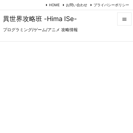
HOME
お問い合わせ
プライバシーポリシー
異世界攻略班 -Hima ISe-

プログラミング/ゲーム/アニメ 攻略情報

メニュ

サイド

前へ

次へ

検索