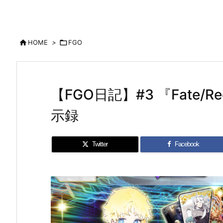

HOME
>

FGO
【FGO日記】#3 『Fate/
示録
Twitter
Facebook