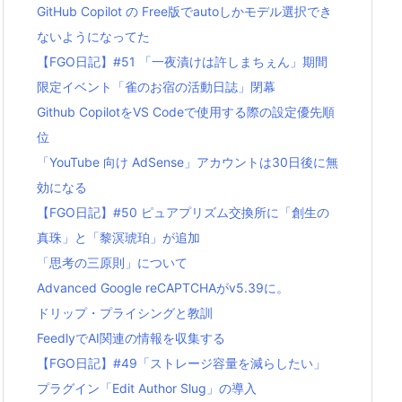
GitHub Copilot の Free版でautoしかモデル選択でき
ないようになってた
【FGO日記】#51 「一夜漬けは許しまちぇん」期間
限定イベント「雀のお宿の活動日誌」閉幕
Github CopilotをVS Codeで使用する際の設定優先順
位
「YouTube 向け AdSense」アカウントは30日後に無
効になる
【FGO日記】#50 ピュアプリズム交換所に「創生の
真珠」と「黎溟琥珀」が追加
「思考の三原則」について
Advanced Google reCAPTCHAがv5.39に。
ドリップ・プライシングと教訓
FeedlyでAI関連の情報を収集する
【FGO日記】#49「ストレージ容量を減らしたい」
プラグイン「Edit Author Slug」の導入