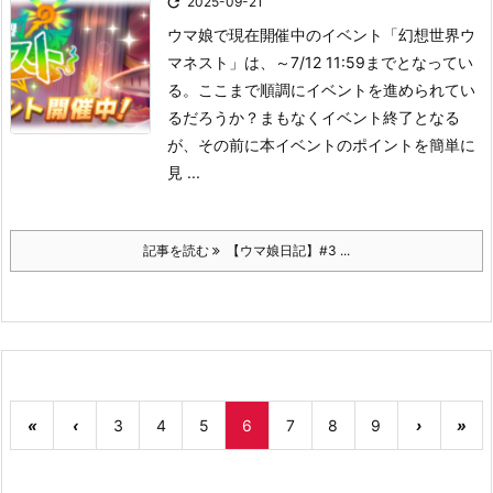

2025-09-21
ウマ娘で現在開催中のイベント「幻想世界ウ
マネスト」は、～7/12 11:59までとなってい
る。
ここまで順調にイベントを進められてい
るだろうか？
まもなくイベント終了となる
が、その前に本イベントのポイントを簡単に
見 ...
記事を読む
【ウマ娘日記】#3 ...
«
‹
3
4
5
6
7
8
9
›
»