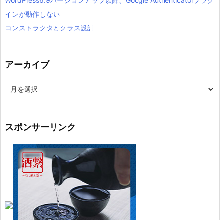
WordPress6.9バージョンアップ以降、Google Authenticatorプラグ
インが動作しない
コンストラクタとクラス設計
アーカイブ
ア
ー
カ
イ
ブ
スポンサーリンク