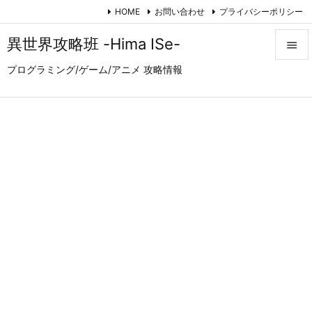
HOME
お問い合わせ
プライバシーポリシー
異世界攻略班 -Hima ISe-

プログラミング/ゲーム/アニメ 攻略情報

メニュ

サイド

前へ

次へ

検索