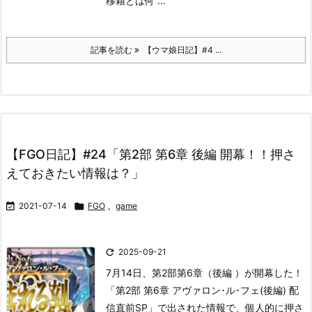
移籍とは何 ...
記事を読む
【ウマ娘日記】#4 ...
【FGO日記】#24「第2部 第6章 後編 開幕！！押さ
えておきたい情報は？」

2021-07-14

FGO
,
game

2025-09-21
7月14日、第2部第6章（後編 ）が開幕した！
「第2部 第6章 アヴァロン･ル･フェ(後編) 配
信直前SP」で出された情報で、個人的に押さ