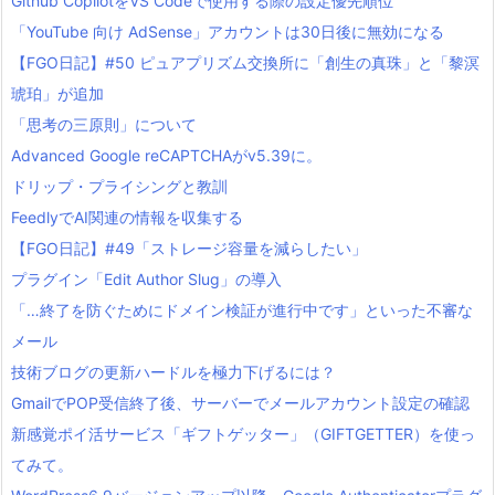
Github CopilotをVS Codeで使用する際の設定優先順位
「YouTube 向け AdSense」アカウントは30日後に無効になる
【FGO日記】#50 ピュアプリズム交換所に「創生の真珠」と「黎溟
琥珀」が追加
「思考の三原則」について
Advanced Google reCAPTCHAがv5.39に。
ドリップ・プライシングと教訓
FeedlyでAI関連の情報を収集する
【FGO日記】#49「ストレージ容量を減らしたい」
プラグイン「Edit Author Slug」の導入
「…終了を防ぐためにドメイン検証が進行中です」といった不審な
メール
技術ブログの更新ハードルを極力下げるには？
GmailでPOP受信終了後、サーバーでメールアカウント設定の確認
新感覚ポイ活サービス「ギフトゲッター」（GIFTGETTER）を使っ
てみて。