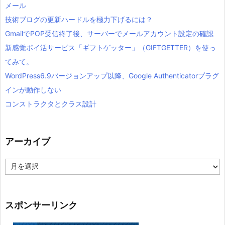
メール
技術ブログの更新ハードルを極力下げるには？
GmailでPOP受信終了後、サーバーでメールアカウント設定の確認
新感覚ポイ活サービス「ギフトゲッター」（GIFTGETTER）を使っ
てみて。
WordPress6.9バージョンアップ以降、Google Authenticatorプラグ
インが動作しない
コンストラクタとクラス設計
アーカイブ
ア
ー
カ
イ
ブ
スポンサーリンク