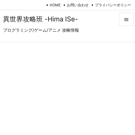
HOME
お問い合わせ
プライバシーポリシー
異世界攻略班 -Hima ISe-

プログラミング/ゲーム/アニメ 攻略情報

メニュ

サイド

前へ

次へ

検索