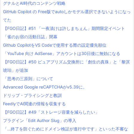
グナルとAI時代のコンテンツ戦略
GitHub Copilot の Free版でautoしかモデル選択できないようになっ
てた
【FGO日記】#51 「一夜漬けは許しまちぇん」期間限定イベント
「雀のお宿の活動日誌」閉幕
Github CopilotをVS Codeで使用する際の設定優先順位
「YouTube 向け AdSense」アカウントは30日後に無効になる
【FGO日記】#50 ピュアプリズム交換所に「創生の真珠」と「黎溟
琥珀」が追加
「思考の三原則」について
Advanced Google reCAPTCHAがv5.39に。
ドリップ・プライシングと教訓
FeedlyでAI関連の情報を収集する
【FGO日記】#49「ストレージ容量を減らしたい」
プラグイン「Edit Author Slug」の導入
「…終了を防ぐためにドメイン検証が進行中です」といった不審な