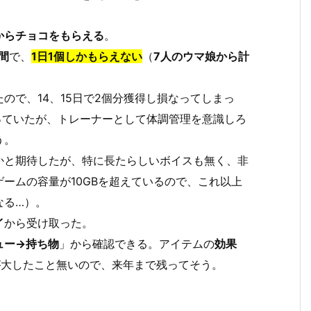
からチョコをもらえる
。
期間
で、
1日1個しかもらえない
（
7人のウマ娘から計
ので、14、15日で2個分獲得し損なってしまっ
っていたが、トレーナーとして体調管理を意識しろ
う。
かと期待したが、特に長たらしいボイスも無く、非
ームの容量が10GBを超えているので、これ以上
なる…）。
イ
から受け取った。
ュー→持ち物
」から確認できる。アイテムの
効果
が大したこと無いので、来年まで残ってそう。