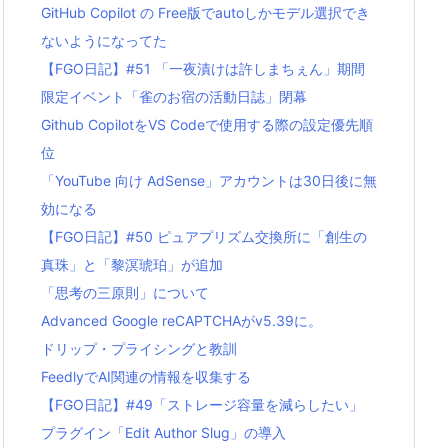
GitHub Copilot の Free版でautoしかモデル選択でき
ないようになってた
【FGO日記】#51 「一夜漬けは許しまちぇん」期間
限定イベント「雀のお宿の活動日誌」閉幕
Github CopilotをVS Codeで使用する際の設定優先順
位
「YouTube 向け AdSense」アカウントは30日後に無
効になる
【FGO日記】#50 ピュアプリズム交換所に「創生の
真珠」と「黎溟琥珀」が追加
「思考の三原則」について
Advanced Google reCAPTCHAがv5.39に。
ドリップ・プライシングと教訓
FeedlyでAI関連の情報を収集する
【FGO日記】#49「ストレージ容量を減らしたい」
プラグイン「Edit Author Slug」の導入