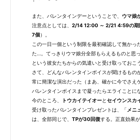
また、バレンタインデーということで、
ウマ娘
注意点としては、
2/14 12:00 ～ 2/21 4:59の
7個
）。
この一日一個という制限を最初確認して無かった
た…。てっきりウマ娘分全部もらえるものと思
という彼女たちからの気遣いと受け取っておこ
さて、どんなバレンタインボイスが聞けるもの
常に簡潔な演出だった（まあ、確かに今でさえゲ
バレンタインボイスまで凝ったらエライことに
今のところ、
トウカイテイオー
と
セイウンスカ
受け取ったバレンタインプレゼントは、「
メニ
は、全部同じで、
TPが30回復
する。正直効果