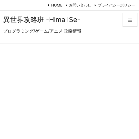
HOME
お問い合わせ
プライバシーポリシー
異世界攻略班 -Hima ISe-

プログラミング/ゲーム/アニメ 攻略情報

メニュ

サイド

前へ

次へ

検索