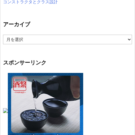
コンストラクタとクラス設計
アーカイブ
ア
ー
カ
イ
ブ
スポンサーリンク