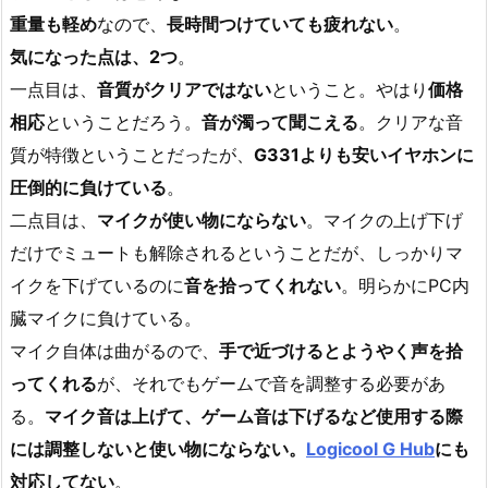
重量も軽め
なので、
長時間つけていても疲れない
。
気になった点は、2つ
。
一点目は、
音質がクリアではない
ということ。やはり
価格
相応
ということだろう。
音が濁って聞こえる
。クリアな音
質が特徴ということだったが、
G331よりも安いイヤホンに
圧倒的に負けている
。
二点目は、
マイクが使い物にならない
。マイクの上げ下げ
だけでミュートも解除されるということだが、しっかりマ
イクを下げているのに
音を拾ってくれない
。明らかにPC内
臓マイクに負けている。
マイク自体は曲がるので、
手で近づけるとようやく声を拾
ってくれる
が、それでもゲームで音を調整する必要があ
る。
マイク音は上げて、ゲーム音は下げるなど使用する際
には調整しないと使い物にならない。
Logicool G Hub
にも
対応してない
。