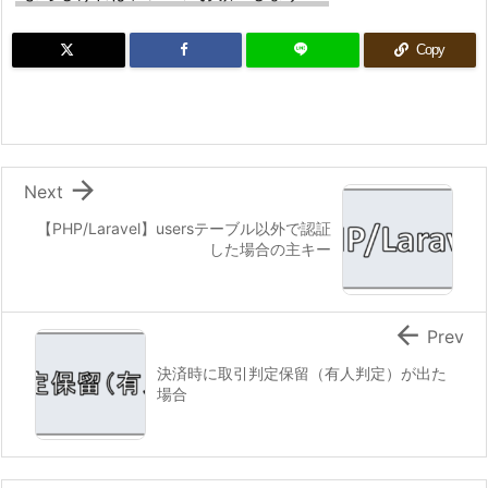
Copy

Next
【PHP/Laravel】usersテーブル以外で認証
した場合の主キー

Prev
決済時に取引判定保留（有人判定）が出た
場合