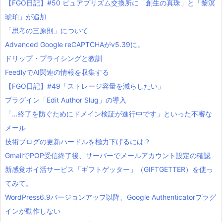
【FGO日記】#50 ピュアプリズム交換所に「創生の真珠」と「黎溟
琥珀」が追加
「思考の三原則」について
Advanced Google reCAPTCHAがv5.39に。
ドリップ・プライシングと教訓
FeedlyでAI関連の情報を収集する
【FGO日記】#49「ストレージ容量を減らしたい」
プラグイン「Edit Author Slug」の導入
「…終了を防ぐためにドメイン検証が進行中です」といった不審な
メール
技術ブログの更新ハードルを極力下げるには？
GmailでPOP受信終了後、サーバーでメールアカウント設定の確認
新感覚ポイ活サービス「ギフトゲッター」（GIFTGETTER）を使っ
てみて。
WordPress6.9バージョンアップ以降、Google Authenticatorプラグ
インが動作しない