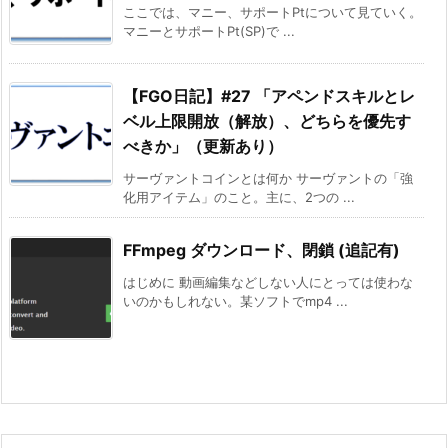
ここでは、マニー、サポートPtについて見ていく。
マニーとサポートPt(SP)で ...
【FGO日記】#27 「アペンドスキルとレ
ベル上限開放（解放）、どちらを優先す
べきか」（更新あり）
サーヴァントコインとは何か サーヴァントの「強
化用アイテム」のこと。主に、2つの ...
FFmpeg ダウンロード、閉鎖 (追記有)
はじめに 動画編集などしない人にとっては使わな
いのかもしれない。某ソフトでmp4 ...