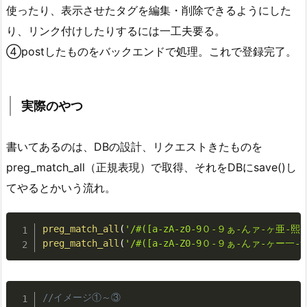
使ったり、表示させたタグを編集・削除できるようにした
り、リンク付けしたりするには一工夫要る。
④postしたものをバックエンドで処理。これで登録完了。
実際のやつ
書いてあるのは、DBの設計、リクエストきたものを
preg_match_all（正規表現）で取得、それをDBにsave()し
てやるとかいう流れ。
preg_match_all
(
'/#([a-zA-z0-9０-９ぁ-んァ-ヶ亜-熙]
preg_match_all
(
'/#([a-zA-Z0-9０-９ぁ-んァ-ヶー一-龠
//イメージ①～③