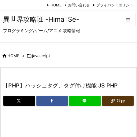
HOME
お問い合わせ
プライバシーポリシー
異世界攻略班 -Hima ISe-

プログラミング/ゲーム/アニメ 攻略情報

メニュ

サイド

HOME
>

javascript

前へ

【PHP】ハッシュタグ、タグ付け機能 JS PHP
次へ

Copy
検索