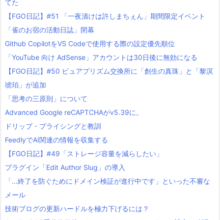
てた
【FGO日記】#51 「一夜漬けは許しまちぇん」期間限定イベント
「雀のお宿の活動日誌」閉幕
Github CopilotをVS Codeで使用する際の設定優先順位
「YouTube 向け AdSense」アカウントは30日後に無効になる
【FGO日記】#50 ピュアプリズム交換所に「創生の真珠」と「黎溟
琥珀」が追加
「思考の三原則」について
Advanced Google reCAPTCHAがv5.39に。
ドリップ・プライシングと教訓
FeedlyでAI関連の情報を収集する
【FGO日記】#49「ストレージ容量を減らしたい」
プラグイン「Edit Author Slug」の導入
「…終了を防ぐためにドメイン検証が進行中です」といった不審な
メール
技術ブログの更新ハードルを極力下げるには？