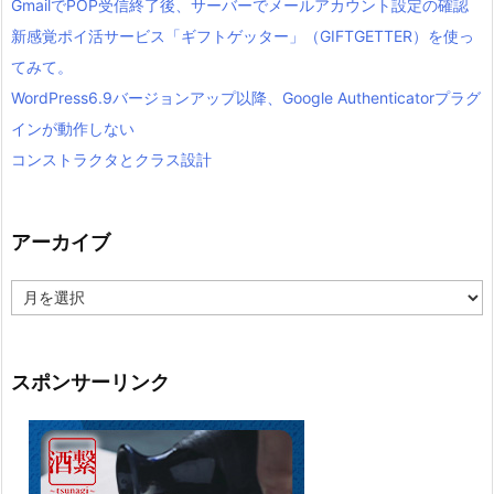
GmailでPOP受信終了後、サーバーでメールアカウント設定の確認
新感覚ポイ活サービス「ギフトゲッター」（GIFTGETTER）を使っ
てみて。
WordPress6.9バージョンアップ以降、Google Authenticatorプラグ
インが動作しない
コンストラクタとクラス設計
アーカイブ
ア
ー
カ
イ
ブ
スポンサーリンク