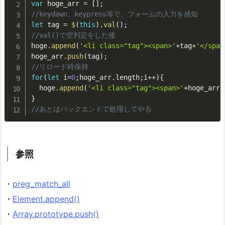
var
 hoge_arr 
=
[
]
;
//keydown、keypress等で、フォームの入力を感知
let
 tag 
=
$
(
this
)
.
val
(
)
;
//val()で空判定をした後
hoge
.
append
(
'<li class="tag"><span>'
+
tag
+
'</span
hoge_arr
.
push
(
tag
)
;
//リロード時保持
for
(
let
 i
=
0
;
hoge_arr
.
length
;
i
++
)
{
  hoge
.
append
(
'<li class="tag"><span>'
+
hoge_arr
[
}
//あとはバックエンドで処理してやる
参照
・
preg_match_all
・
Element.append()
・
Array.prototype.push()