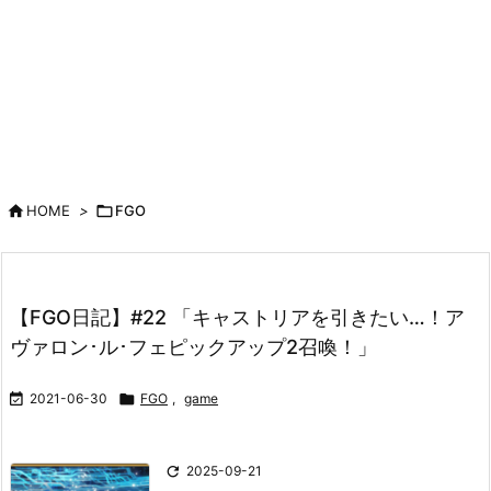

HOME
>

FGO
【FGO日記】#22 「キャストリアを引きたい…！ア
ヴァロン･ル･フェピックアップ2召喚！」

2021-06-30

FGO
,
game

2025-09-21