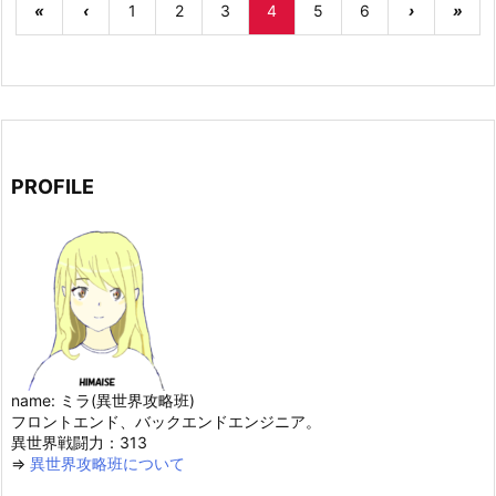
«
‹
1
2
3
4
5
6
›
»
PROFILE
name: ミラ(異世界攻略班)
フロントエンド、バックエンドエンジニア。
異世界戦闘力：313
⇒
異世界攻略班について