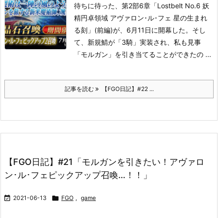
待ちに待った、第2部6章「Lostbelt No.6 妖
精円卓領域 アヴァロン･ル･フェ 星の生まれ
る刻」(前編)が、6月11日に開幕した。
そし
て、新規鯖が「3騎」実装され、私も見事
「モルガン」を引き当てることができたの ...
記事を読む
【FGO日記】#22 ...
【FGO日記】#21「モルガンを引きたい！アヴァロ
ン･ル･フェピックアップ召喚…！！」

2021-06-13

FGO
,
game