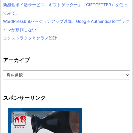
新感覚ポイ活サービス「ギフトゲッター」（GIFTGETTER）を使っ
てみて。
WordPress6.9バージョンアップ以降、Google Authenticatorプラグ
インが動作しない
コンストラクタとクラス設計
アーカイブ
ア
ー
カ
イ
ブ
スポンサーリンク