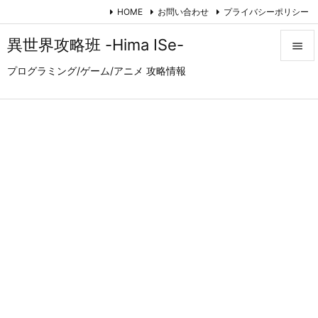
HOME
お問い合わせ
プライバシーポリシー
異世界攻略班 -Hima ISe-

プログラミング/ゲーム/アニメ 攻略情報

メニュ

サイド

前へ

次へ

検索