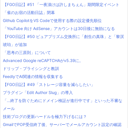
【FGO日記】#51 「一夜漬けは許しまちぇん」期間限定イベント
「雀のお宿の活動日誌」閉幕
Github CopilotをVS Codeで使用する際の設定優先順位
「YouTube 向け AdSense」アカウントは30日後に無効になる
【FGO日記】#50 ピュアプリズム交換所に「創生の真珠」と「黎溟
琥珀」が追加
「思考の三原則」について
Advanced Google reCAPTCHAがv5.39に。
ドリップ・プライシングと教訓
FeedlyでAI関連の情報を収集する
【FGO日記】#49「ストレージ容量を減らしたい」
プラグイン「Edit Author Slug」の導入
「…終了を防ぐためにドメイン検証が進行中です」といった不審な
メール
技術ブログの更新ハードルを極力下げるには？
GmailでPOP受信終了後、サーバーでメールアカウント設定の確認