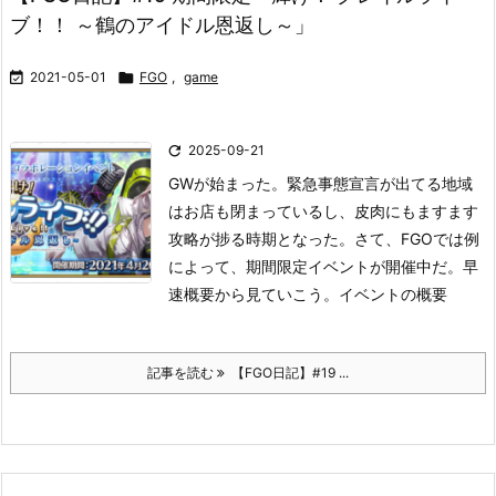
ブ！！ ～鶴のアイドル恩返し～」

2021-05-01

FGO
,
game

2025-09-21
GWが始まった。
緊急事態宣言が出てる地域
はお店も閉まっているし、皮肉にもますます
攻略が捗る時期となった。
さて、FGOでは例
によって、期間限定イベントが開催中だ。早
速概要から見ていこう。
イベントの概要
記事を読む
【FGO日記】#19 ...